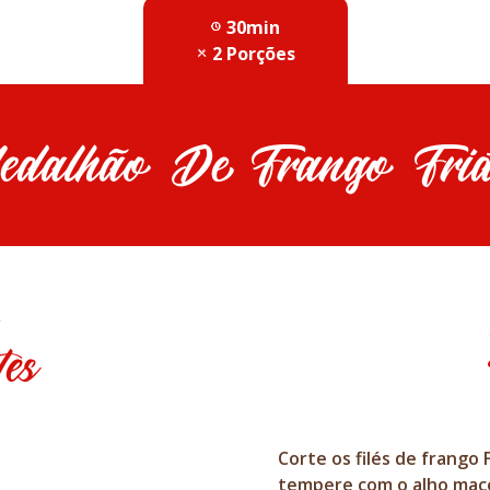
30min
2 Porções
edalhão De Frango Fria
tes
Corte os filés de frango
tempere com o alho mace