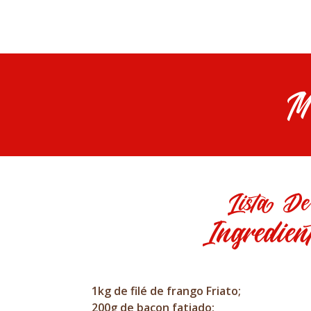
M
Lista De
Ingredien
1kg de filé de frango Friato;
200g de bacon fatiado;