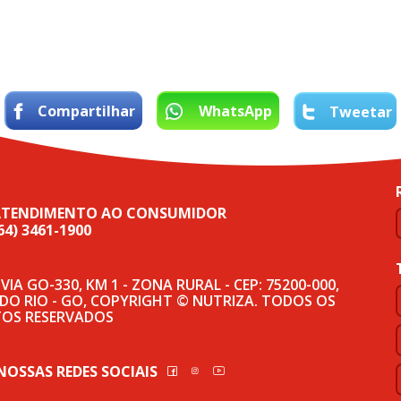
Compartilhar
WhatsApp
Tweetar
ATENDIMENTO AO CONSUMIDOR
64) 3461-1900
IA GO-330, KM 1 - ZONA RURAL - CEP: 75200-000,
 DO RIO - GO, COPYRIGHT © NUTRIZA. TODOS OS
TOS RESERVADOS
NOSSAS REDES SOCIAIS