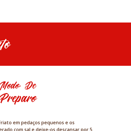
to
Modo De
Preparo
 Friato em pedaços pequenos e os
rado com sal e deixe-os descansar por 5