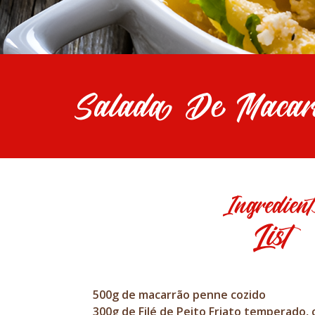
Salada De Macarr
Ingredient
List
500g de macarrão penne cozido
300g de Filé de Peito Friato temperado, 