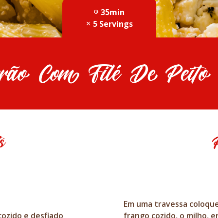
35min
5 Servings
ão Com Filé De Peito E
s
Em uma travessa coloque
cozido e desfiado
frango cozido, o milho, e