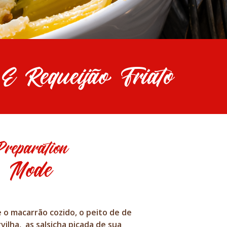
 Requeijão Friato
Preparation
Mode
 o macarrão cozido, o peito de de
rvilha, as salsicha picada de sua