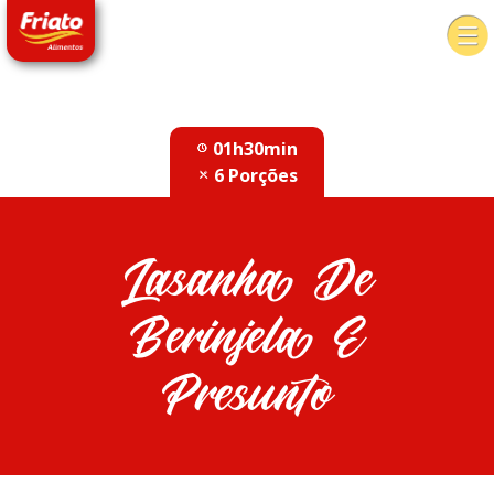
01h30min
6 Porções
Lasanha De
Berinjela E
Presunto