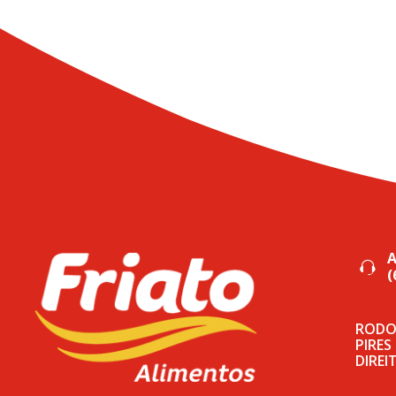
(
RODOV
PIRES
DIREI