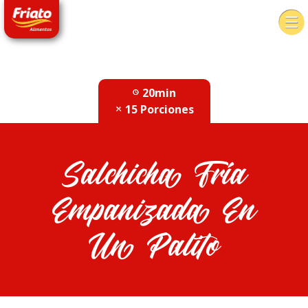
20min
15 Porciones
Salchicha Fría
Empanizada En
Un Palito