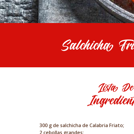
Salchicha F
Lista De
Ingredien
300 g de salchicha de Calabria Friato;
2 cebollas grandes;