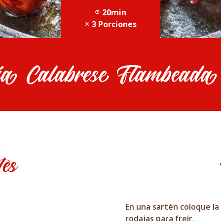
20min
3 Porciones
ría Calabrese Flambeada
tes
En una sartén coloque la
rodajas para freír.