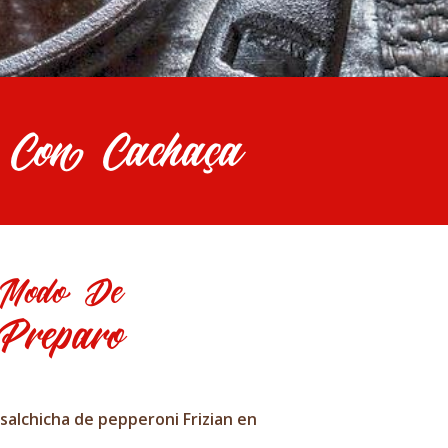
 Con Cachaça
Modo De
Preparo
 salchicha de pepperoni Frizian en