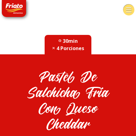
30min
4 Porciones
Pastel De
Salchicha Fría
Con Queso
Cheddar