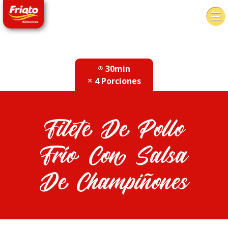
30min
4 Porciones
Filete De Pollo
Frío Con Salsa
De Champiñones