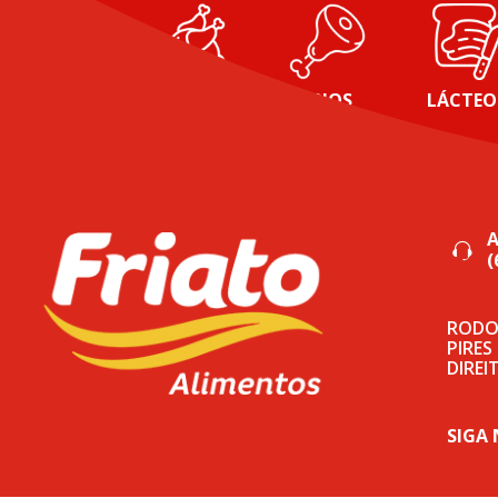
AVES
FRIOS
LÁCTEO
(
RODOV
PIRES
DIREI
SIGA 